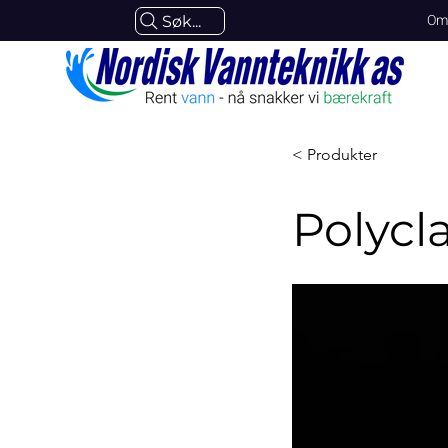
Om
Søk...
< Produkter
Polycl