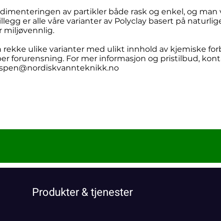
edimenteringen av partikler både rask og enkel, og man 
tillegg er alle våre varianter av Polyclay basert på naturl
 miljøvennlig.
n rekke ulike varianter med ulikt innhold av kjemiske for
yper forurensning. For mer informasjon og pristilbud, kont
spen@nordiskvannteknikk.no
Produkter & tjenester