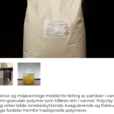
ektive og miljøvennlige middel for felling av partikler i v
semi-granulær polymer som tilføres rett i vannet. Polyclay
og virker både ionebeskyttende, koagulerende og flokku
ge fordeler fremfor tradisjonelle polymerer.