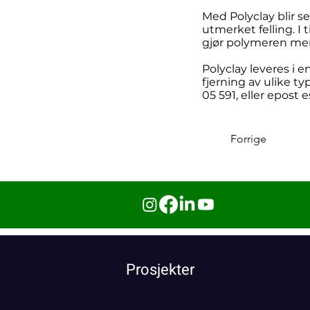
Med Polyclay blir s
utmerket felling. I 
gjør polymeren mer
Polyclay leveres i e
fjerning av ulike t
05 591, eller epost
e
Forrige
Prosjekter