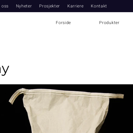
 oss
Nyheter
Prosjekter
Karriere
Kontakt
Forside
Produkter
ay