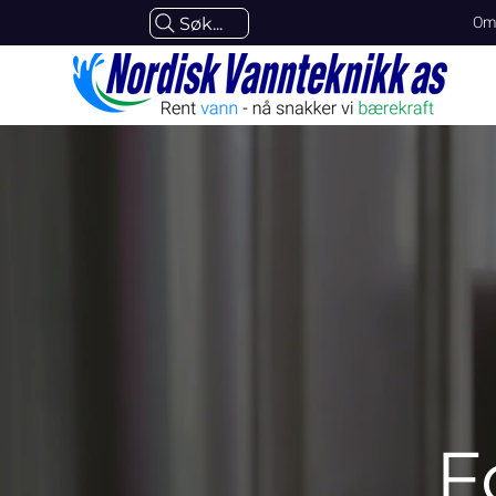
Om
Søk...
F