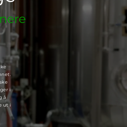
enere
kke
nnet.
iske
ger i
g å
 ut i