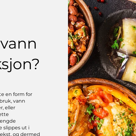
 vann
sjon?
te en form for
dbruk, vann
, eller
ette
mengde
 slippes ut i
evekst, og dermed