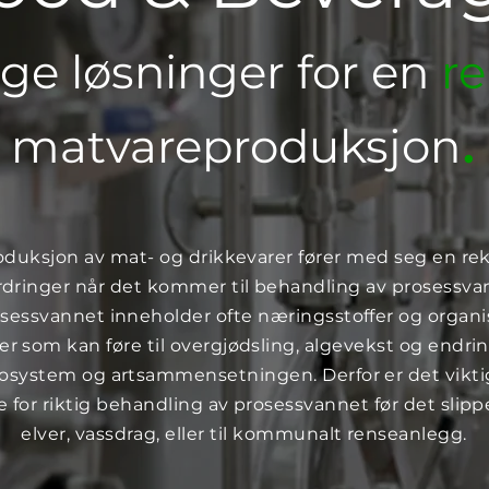
ge løsninger for en
r
.
matvareproduksjon
oduksjon av mat- og drikkevarer fører med seg en re
rdringer når det kommer til behandling av prosessva
sessvannet inneholder ofte næringsstoffer og organ
fer som kan føre til overgjødsling, algevekst og endrin
osystem og artsammensetningen. Derfor er det vikti
e for riktig behandling av prosessvannet før det slippe
elver, vassdrag, eller til kommunalt renseanlegg.