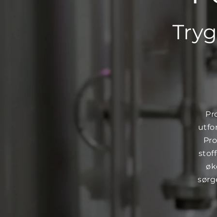
Tryg
Pr
utfo
Pro
stof
øk
sørg