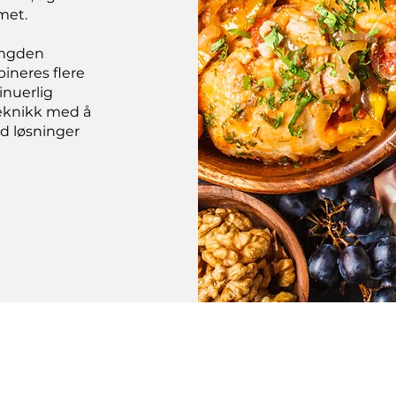
met.
engden
ineres flere
nuerlig
teknikk med å
id løsninger