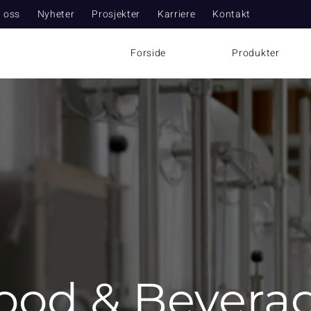
 oss
Nyheter
Prosjekter
Karriere
Kontakt
Forside
Produkter
ood & Bevera