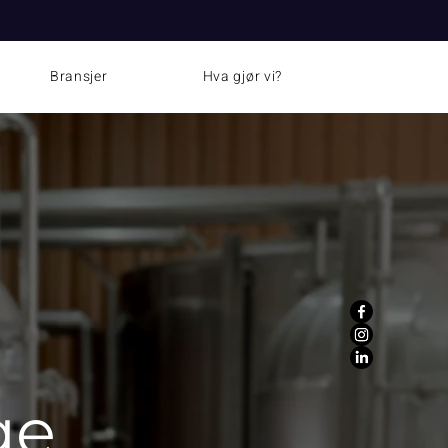
Bransjer
Hva gjør vi?
ge