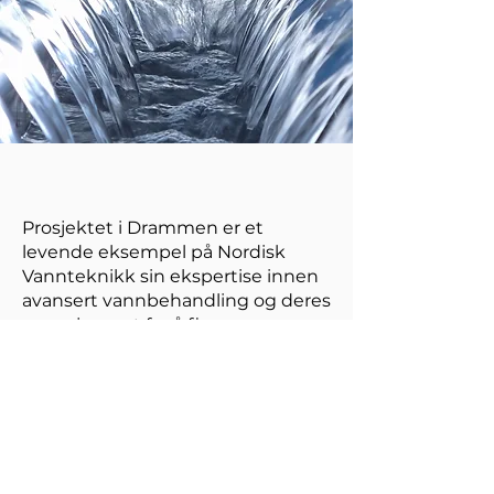
Prosjektet i Drammen er et
levende eksempel på Nordisk
Vannteknikk sin ekspertise innen
avansert vannbehandling og deres
engasjement for å finne
innovative løsninger på
komplekse miljøutfordringer.
Gjennom dette prosjektet har de
ikke bare bidratt til en renere fjord,
men har også satt en ny standard
for ansvarlig vannhåndtering i