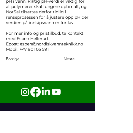
pH i vann. Riktig pH-verdi er viktig for
at polymerer skal fungere optimalt, og
NorSal tilsettes derfor tidlig i
renseprosessen for å justere opp pH der
verdien på innløpsvann er for lav.
For mer info og pristilbud, ta kontakt
med Espen Hellerud.
Epost:
espen@nordiskvannteknikk.no
Mobil:
+47 901 05 591
Forrige
Neste
Contact us
32 81 95 90