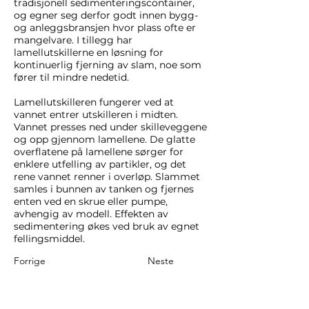
tradisjonell sedimenteringscontainer,
og egner seg derfor godt innen bygg-
og anleggsbransjen hvor plass ofte er
mangelvare. I tillegg har
lamellutskillerne en løsning for
kontinuerlig fjerning av slam, noe som
fører til mindre nedetid.
Lamellutskilleren fungerer ved at
vannet entrer utskilleren i midten.
Vannet presses ned under skilleveggene
og opp gjennom lamellene. De glatte
overflatene på lamellene sørger for
enklere utfelling av partikler, og det
rene vannet renner i overløp. Slammet
samles i bunnen av tanken og fjernes
enten ved en skrue eller pumpe,
avhengig av modell. Effekten av
sedimentering økes ved bruk av egnet
fellingsmiddel.
Forrige
Neste