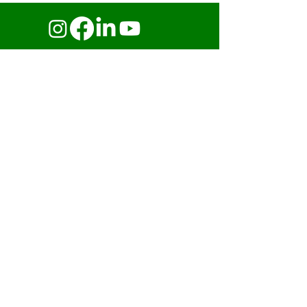
Kontakta oss
+47 32 81 95 90
post@nordiskvannteknikk.no
Eikringen 9,
3036 Drammen,
Norge
© Nordisk Vannteknikk AS 2025.
Alla rättigheter förbehålls.
Försäljnings- och leveransvillkor
Försäljnings- och leveransvillkor