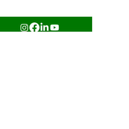
Kontakta oss
+47 32 81 95 90
post@nordiskvannteknikk.no
Eikringen 9,
3036 Drammen,
Norge
© Nordisk Vannteknikk AS 2025.
Alla rättigheter förbehålls.