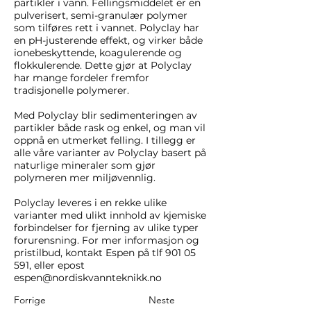
partikler i vann. Fellingsmiddelet er en
pulverisert, semi-granulær polymer
som tilføres rett i vannet. Polyclay har
en pH-justerende effekt, og virker både
ionebeskyttende, koagulerende og
flokkulerende. Dette gjør at Polyclay
har mange fordeler fremfor
tradisjonelle polymerer.
Med Polyclay blir sedimenteringen av
partikler både rask og enkel, og man vil
oppnå en utmerket felling. I tillegg er
alle våre varianter av Polyclay basert på
naturlige mineraler som gjør
polymeren mer miljøvennlig.
Polyclay leveres i en rekke ulike
varianter med ulikt innhold av kjemiske
forbindelser for fjerning av ulike typer
forurensning. For mer informasjon og
pristilbud, kontakt Espen på tlf
901 05
591
, eller epost
espen@nordiskvannteknikk.no
Forrige
Neste