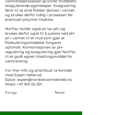
vannrenseprosessen grunnet middelets
koagulerende egenskaper. Koagulering
fører til at små flokker dannes i vannet,
og brukes derfor tidlig i prosessen før
eventuell polymer tilsettes.
NorPac holder også en lav pH, og
brukes derfor også til å justere ned pH-
en i vannet til et nivå som gjør at
flokkuleringsmiddelet fungerer
optimalt. Kombinasjonen av pH-
regulering og koagulering gjør NorPac
til et godt egnet tilsettingsmiddel for
vannrensing.
For mer info og pristilbud, ta kontakt
med Espen Hellerud.
Epost:
espen@nordiskvannteknikk.no
Mobil:
+47 901 05 591
Forrige
Neste