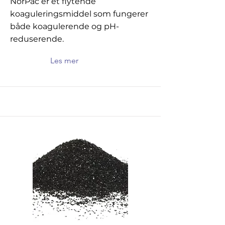
NorPac er et flytende
koaguleringsmiddel som fungerer
både koagulerende og pH-
reduserende.
Les mer