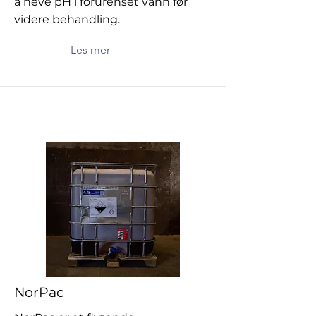
å heve pH i forurenset vann før
videre behandling.
Les mer
NorPac