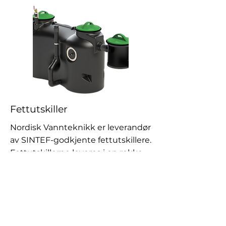
Fettutskiller
Nordisk Vannteknikk er leverandør
av SINTEF-godkjente fettutskillere.
Fettutskillerne leveres i en rekke
ulike størrelser og til
konkurransedyktige priser.
Les mer