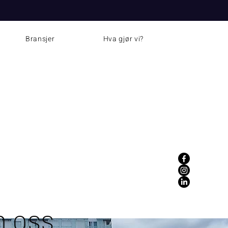
eter
Bransjer
Hva gjør vi?
 oss