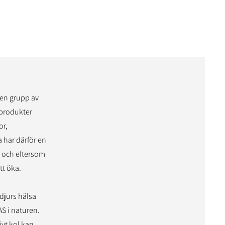
 en grupp av
 produkter
or,
har därför en
, och eftersom
tt öka.
djurs hälsa
AS i naturen.
vt kol kan