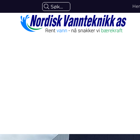
He
Søk...