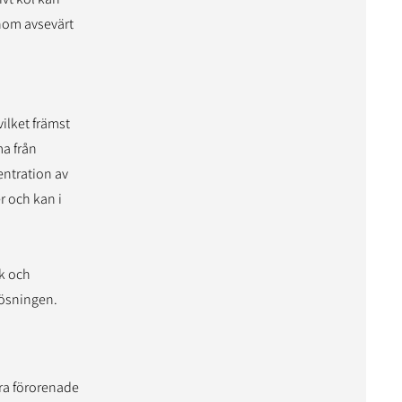
nom avsevärt
ilket främst
ma från
ntration av
r och kan i
uk och
lösningen.
ra förorenade