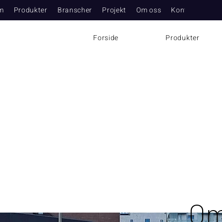
m
Produkter
Branscher
Projekt
Om oss
Kontakt
Nyh
Forside
Produkter
Om