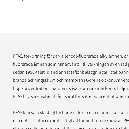
PFAS, förkortning för per- eller polyfluorerade alkylämnen, är
fluorerade ämnen som har använts i tillverkningen av en rad
sedan 1950-talet, bland annat teflonbeläggningar i stekpann
brandsläckningsskum och membran i Gore-Tex-skor. Ämnena 
hög koncentration i naturen, såväl som i människor och djur
PFAS bryts ner extremt långsamt fortsätter koncentrationen a
PFAS kan vara skadligt för både naturen och människors och 
och det är därför oerhört viktigt att förhindra en ökning av PF
Genom sedimentering med Polyclay och absorption med akti