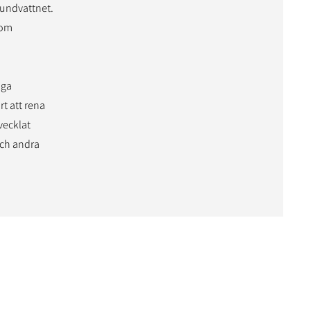
grundvattnet.
som
iga
rt att rena
vecklat
ch andra