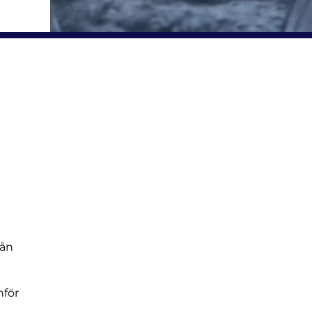
rån
nför