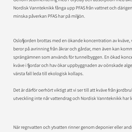
Nordisk Vannteknikk fånga upp PFAS från vattnet och därige
minska påverkan PFAS har på miljön.
Oslofjorden brottas med en ökande koncentration av kväve, v
beror på avrinning från åkrar och gårdar, men även kan kom
sprängämnen som används för tunnelbyggen. En ökad konce
kväve i fjordar och hav ökar uppbyggnaden av oönskade alge
värsta fall leda till ekologisk kollaps.
Det är därför oerhört viktigt att vi ser till att kväve från jordbr
utveckling inte når vattendrag och Nordisk Vannteknikk har 
När regnvatten och ytvatten rinner genom deponier eller and