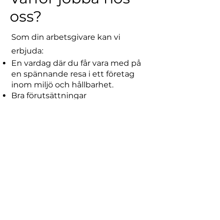
oss?
Som din arbetsgivare kan vi
erbjuda:
En vardag där du får vara med på
en spännande resa i ett företag
inom miljö och hållbarhet.
Bra förutsättningar
Erfarna, kunniga, trevliga och
engagerade kollegor
Kontakta oss
Är du personen vi söker? Skicka
en ansökan med CV till
post@nordiskvannteknikk.no
,