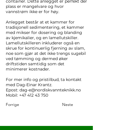
container. Dette anlegget er perfekt der
plass er mangelvare og hvor
vannstrøm ikke er for høy.
Anlegget består at et kammer for
tradisjonell sedimentering, et kammer
med mikser for dosering og blanding
av kjemikalier, og en lamellutskiller.
Lamellutskilleren inkluderer også en
skrue for kontinuerlig fjerning av slam,
noe som gjør at det ikke trengs sugebil
ved tømming og dermed øker
driftstiden samtidig som det
minimerer kostnader.
For mer info og pristilbud, ta kontakt
med Dag-Einar Krantz.
Epost:
dag-e@nordiskvannteknikk.no
Mobil:
+47 412 43 750
Forrige
Neste