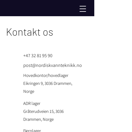
Kontakt os
+47 32 81 95 90
post@nordiskvannteknikk.no
Hovedkontor/hovedlager
Eikringen 9, 3036 Drammen,
Norge
ADR lager
Gråterudveien 15, 3036
Drammen, Norge
Fjernlager