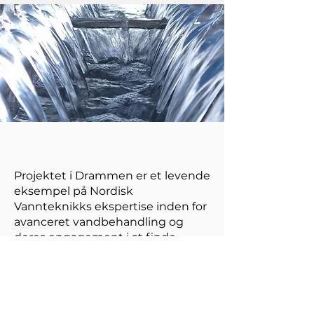
Projektet i Drammen er et levende
eksempel på Nordisk
Vannteknikks ekspertise inden for
avanceret vandbehandling og
deres engagement i at finde
innovative løsninger på
komplekse miljømæssige
udfordringer. Gennem dette
projekt har de ikke kun bidraget til