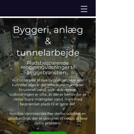
Byggeri, anlæg
&
tunnelarbejde
Pladsbesparende
rengøringsløsninger til
.
byggebranchen
Ved opførelse af nye bygninger, veje eller
tunneler opstår der ofte store mængder
forurenet vand, som skal renses.
Udfordringen er ofte, at der er behov for at
rense store mængder vand, men med
begrænset plads til at gøre det.
Nordisk Vannteknikk har derfor udviklet en
produktlinje, der er designet til netop at løse
dette problem.