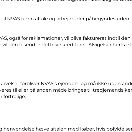
es til NVAS uden aftale og arbejde, der påbegyndes uden 
VAS, også for reklamationer, vil blive faktureret indtil de
 vil den tilsendte del blive krediteret. Afvigelser herfra sk
skrivelser forbliver NVAS's ejendom og må ikke uden anden
veres til eller på anden måde bringes til tredjemands k
 fortrolige.
ig henvendelse hæve aftalen med køber, hvis opfyldelsen a