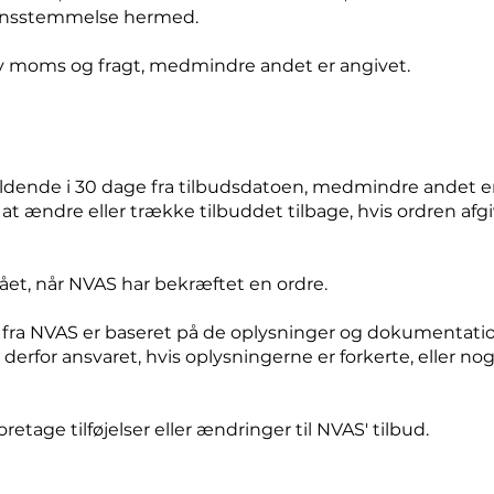
erensstemmelse hermed.
usiv moms og fragt, medmindre andet er angivet.
ældende i 30 dage fra tilbudsdatoen, medmindre andet er s
l at ændre eller trække tilbuddet tilbage, hvis ordren afgi
dgået, når NVAS har bekræftet en ordre.
d fra NVAS er baseret på de oplysninger og dokumentati
g derfor ansvaret, hvis oplysningerne er forkerte, eller no
foretage tilføjelser eller ændringer til NVAS' tilbud.