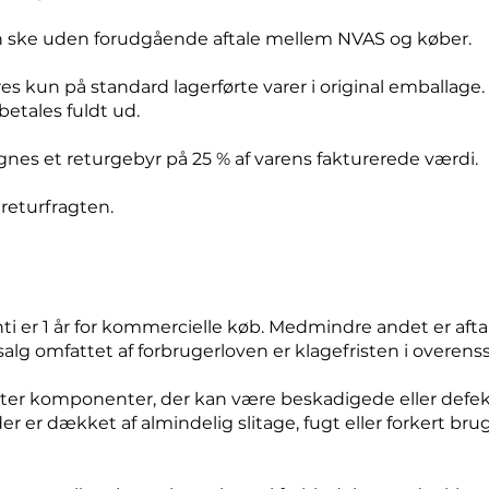
an ske uden forudgående aftale mellem NVAS og køber.
s kun på standard lagerførte varer i original emballage. A
 betales fuldt ud.
gnes et returgebyr på 25 % af varens fakturerede værdi.
 returfragten.
i er 1 år for kommercielle køb. Medmindre andet er aftal
 salg omfattet af forbrugerloven er klagefristen i over
ter komponenter, der kan være beskadigede eller defekt
er dækket af almindelig slitage, fugt eller forkert brug