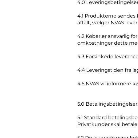
4.0 Leveringsbetingelse
4.1 Produkterne sendes 
aftalt, vælger NVAS lev
4.2 Køber er ansvarlig fo
omkostninger dette med
4.3 Forsinkede leverancer 
4.4 Leveringstiden fra la
4.5 NVAS vil informere kø
5.0 Betalingsbetingelser
5.1 Standard betalingsbe
Privatkunder skal betale
5.2 De leverede varer for