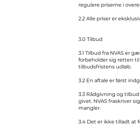
regulere priserne i ov
2.2 Alle priser er ekskl
3.0 Tilbud
3.1 Tilbud fra NVAS er g
forbeholder sig retten ti
tilbudsfristens udløb.
3.2 En aftale er først in
3.3 Rådgivning og tilbu
givet. NVAS fraskriver si
mangler.
3.4 Det er ikke tilladt at 