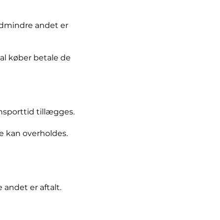
edmindre andet er
kal køber betale de
nsporttid tillægges.
ke kan overholdes.
andet er aftalt.
.