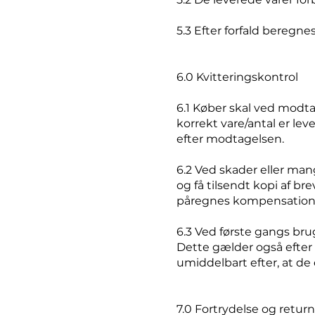
5.3 Efter forfald beregn
6.0 Kvitteringskontrol
6.1 Køber skal ved modta
korrekt vare/antal er lev
efter modtagelsen.
6.2 Ved skader eller man
og få tilsendt kopi af b
påregnes kompensation fr
6.3 Ved første gangs brug
Dette gælder også efter 
umiddelbart efter, at de
7.0 Fortrydelse og retur