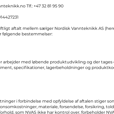
nteknikk.no
Tlf.: +47 32 81 95 90
914427231
ftligt aftalt mellem sælger Nordisk Vannteknikk AS (he
er følgende bestemmelser:
er arbejder med løbende produktudvikling og der tages d
iment, specifikationer, lagerbeholdninger og produktk
ninger i forbindelse med opfyldelse af aftalen stiger som
nsomkostninger, materiale, forsendelse, forsikring, told, 
forhold, som NVAS ikke har kontrol over, forbeholder NVAS 