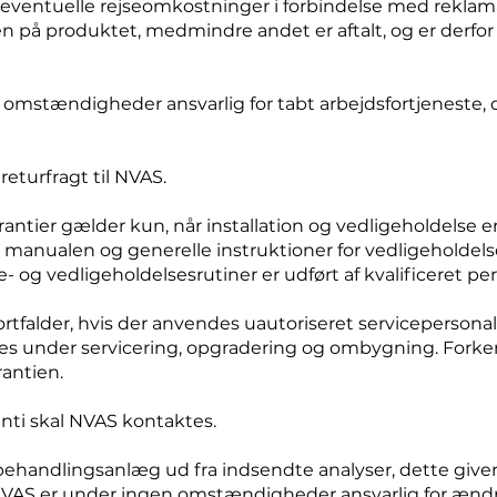
 eventuelle rejseomkostninger i forbindelse med reklama
n på produktet, medmindre andet er aftalt, og er derfor
omstændigheder ansvarlig for tabt arbejdsfortjeneste, dr
 returfragt til NVAS.
ntier gælder kun, når installation og vedligeholdelse er 
nualen og generelle instruktioner for vedligeholdels
 og vedligeholdelsesrutiner er udført af kvalificeret per
ortfalder, hvis der anvendes uautoriseret servicepersonal
 under servicering, opgradering og ombygning. Forkert 
rantien.
nti skal NVAS kontaktes.
handlingsanlæg ud fra indsendte analyser, dette giver e
. NVAS er under ingen omstændigheder ansvarlig for ændr