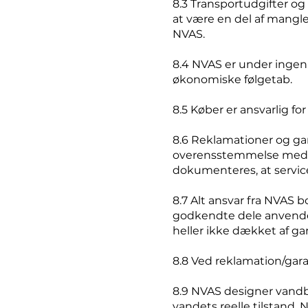
8.3 Transportudgifter og
at være en del af mangle
NVAS.
8.4 NVAS er under ingen 
økonomiske følgetab.
8.5 Køber er ansvarlig for
8.6 Reklamationer og gara
overensstemmelse med ma
dokumenteres, at service-
8.7 Alt ansvar fra NVAS b
godkendte dele anvendes
heller ikke dækket af ga
8.8 Ved reklamation/gara
8.9 NVAS designer vandbe
vandets reelle tilstand