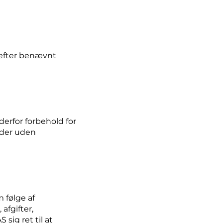
refter benævnt
erfor forbehold for
oder uden
 følge af
afgifter,
sig ret til at