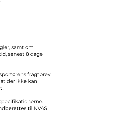
ngler, samt om
tid, senest 8 dage
nsportørens fragtbrev
 at der ikke kan
t.
 specifikationerne.
indberettes til NVAS