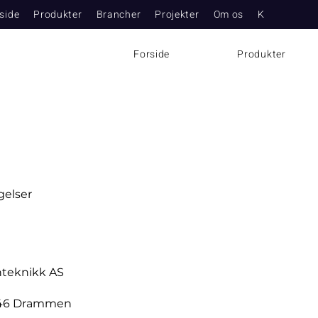
side
Produkter
Brancher
Projekter
Om os
Kontakt
N
Forside
Produkter
gelser
nteknikk AS
3046 Drammen