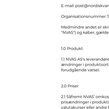
E-mail:
post@nordiskvan
Organisationsnummer: 
Medmindre andet er skri
"NVAS") og køber, gæld
1.0 Produkt
1.1 NVAS AS's leverandør
ændringer i produktsort
forudgående varsel.
2.0 Priser
2.1 Såfremt NVAS’ omkost
prisændringer i produktio
valutakurser eller andre 