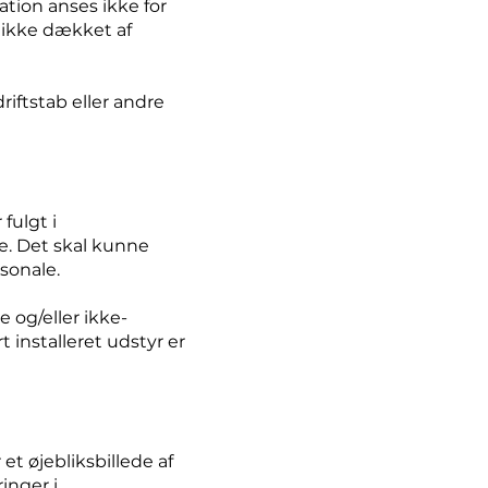
tion anses ikke for
 ikke dækket af
iftstab eller andre
fulgt i
e. Det skal kunne
sonale.
e og/eller ikke-
installeret udstyr er
t øjebliksbillede af
inger i