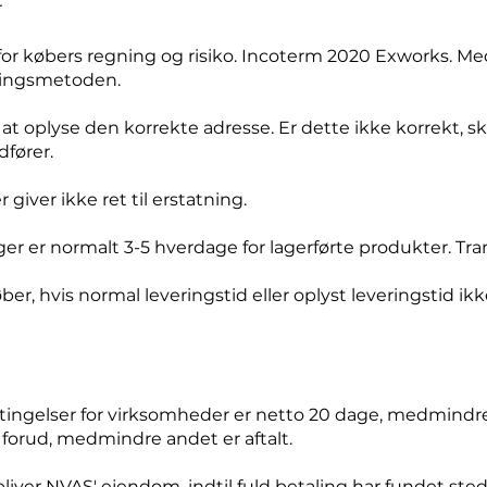
r
for købers regning og risiko. Incoterm 2020 Exworks. M
eringsmetoden.
r at oplyse den korrekte adresse. Er dette ikke korrekt, s
fører.
giver ikke ret til erstatning.
ger er normalt 3-5 hverdage for lagerførte produkter. Tra
ber, hvis normal leveringstid eller oplyst leveringstid ik
tingelser for virksomheder er netto 20 dage, medmindre 
 forud, medmindre andet er aftalt.
bliver NVAS' ejendom, indtil fuld betaling har fundet sted