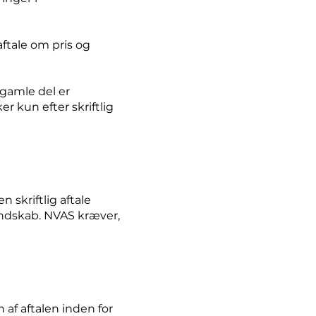
aftale om pris og
n gamle del er
er kun efter skriftlig
 skriftlig aftale
endskab. NVAS kræver,
f ​​aftalen inden for