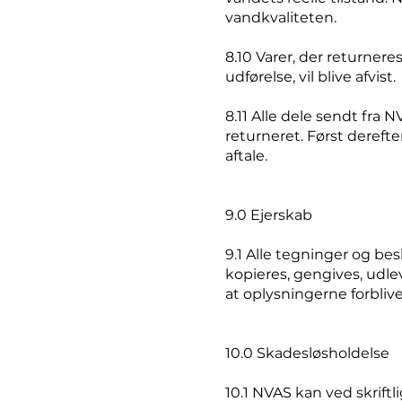
vandkvaliteten.
8.10 Varer, der returner
udførelse, vil blive afvist.
8.11 Alle dele sendt fra N
returneret. Først derefter
aftale.
9.0 Ejerskab
9.1 Alle tegninger og be
kopieres, gengives, udle
at oplysningerne forbliver
10.0 Skadesløsholdelse
10.1 NVAS kan ved skriftl